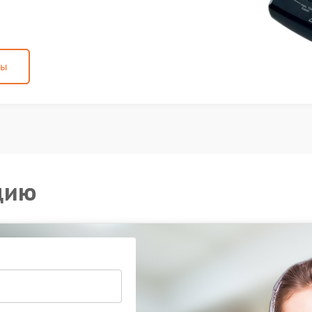
ны
цию