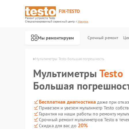
FIX-TESTO
Ремонт устройств Testo
Специализированный cервисный центр г.
Иркутск
Мы ремонтируем
Срочный ремонт
Це
ов Testo в Иркутске
Мультиметры Testo большая погрешность
Мультиметры
Testo
Большая погрешнос
Бесплатная диагностика
даже при отказ
Привезем и увезем мультиметр Testo собст
Гарантия на наши работы по ремонту мульт
Срочный ремонт мультиметров Testo в тече
20%
Скидка для вас до