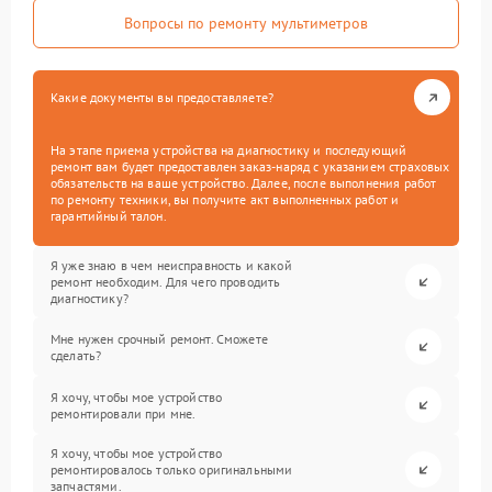
Вопросы по ремонту мультиметров
Какие документы вы предоставляете?
На этапе приема устройства на диагностику и последующий
ремонт вам будет предоставлен заказ-наряд с указанием страховых
обязательств на ваше устройство. Далее, после выполнения работ
по ремонту техники, вы получите акт выполненных работ и
гарантийный талон.
Я уже знаю в чем неисправность и какой
ремонт необходим. Для чего проводить
диагностику?
Мне нужен срочный ремонт. Сможете
сделать?
Я хочу, чтобы мое устройство
ремонтировали при мне.
Я хочу, чтобы мое устройство
ремонтировалось только оригинальными
запчастями.