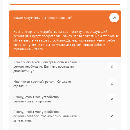
Какие документы вы предоставляете?
На этапе приема устройства на диагностику и последующий
ремонт вам будет предоставлен заказ-наряд с указанием страховых
обязательств на ваше устройство. Далее, после выполнения работ
по ремонту техники, вы получите акт выполненных работ и
гарантийный талон.
Я уже знаю в чем неисправность и какой
ремонт необходим. Для чего проводить
диагностику?
Мне нужен срочный ремонт. Сможете
сделать?
Я хочу, чтобы мое устройство
ремонтировали при мне.
Я хочу, чтобы мое устройство
ремонтировалось только оригинальными
запчастями.