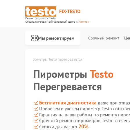
FIX-TESTO
Ремонт устройств Testo
Специализированный cервисный центр г.
Иркутск
Мы ремонтируем
Срочный ремонт
Це
esto в Иркутске
Пирометры Testo перегревается
Пирометры
Testo
Перегревается
Бесплатная диагностика
даже при отказ
Привезем и увезем пирометр Testo собств
Гарантия на наши работы по ремонту пиро
Срочный ремонт пирометров Testo в течен
20%
Скидка для вас до