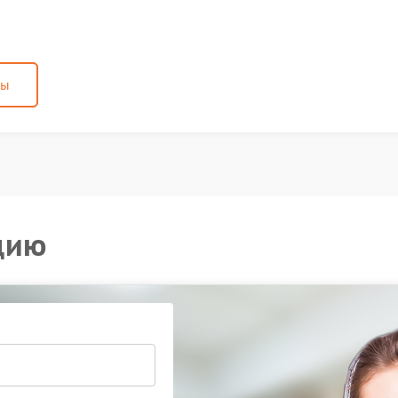
ны
цию