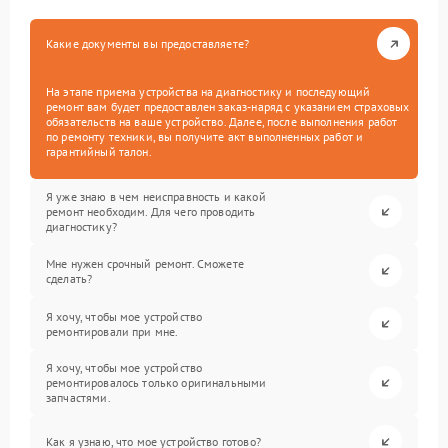
Какие документы вы предоставляете?
На этапе приема устройства на диагностику и последующий
ремонт вам будет предоставлен заказ-наряд с указанием страховых
обязательств на ваше устройство. Далее, после выполнения работ
по ремонту техники, вы получите акт выполненных работ и
гарантийный талон.
Я уже знаю в чем неисправность и какой
ремонт необходим. Для чего проводить
диагностику?
Мне нужен срочный ремонт. Сможете
сделать?
Я хочу, чтобы мое устройство
ремонтировали при мне.
Я хочу, чтобы мое устройство
ремонтировалось только оригинальными
запчастями.
Как я узнаю, что мое устройство готово?