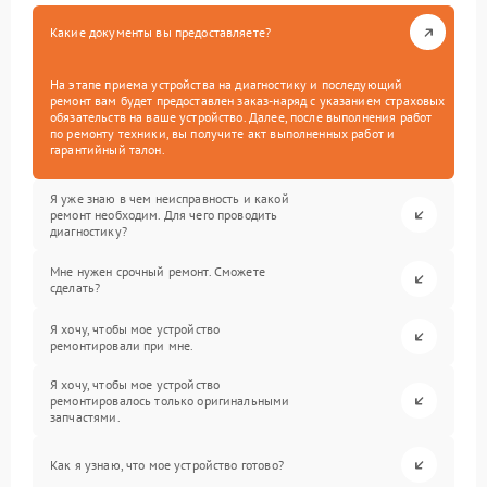
Какие документы вы предоставляете?
На этапе приема устройства на диагностику и последующий
ремонт вам будет предоставлен заказ-наряд с указанием страховых
обязательств на ваше устройство. Далее, после выполнения работ
по ремонту техники, вы получите акт выполненных работ и
гарантийный талон.
Я уже знаю в чем неисправность и какой
ремонт необходим. Для чего проводить
диагностику?
Мне нужен срочный ремонт. Сможете
сделать?
Я хочу, чтобы мое устройство
ремонтировали при мне.
Я хочу, чтобы мое устройство
ремонтировалось только оригинальными
запчастями.
Как я узнаю, что мое устройство готово?