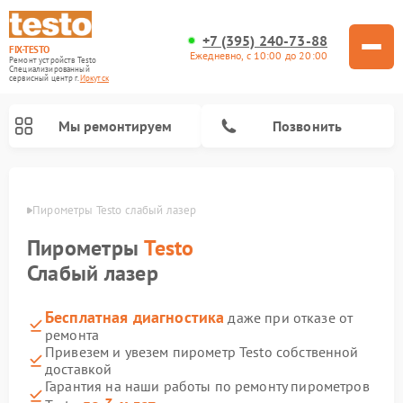
+7 (395) 240-73-88
FIX-TESTO
Ежедневно, с 10:00 до 20:00
Ремонт устройств Testo
Специализированный
cервисный центр г.
Иркутск
Мы ремонтируем
Позвонить
утске
Пирометры Testo слабый лазер
Пирометры
Testo
Слабый лазер
Бесплатная диагностика
даже при отказе от
ремонта
Привезем и увезем пирометр Testo собственной
доставкой
Гарантия на наши работы по ремонту пирометров