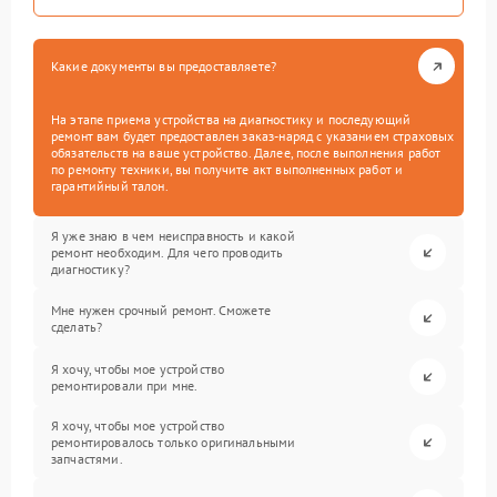
Какие документы вы предоставляете?
На этапе приема устройства на диагностику и последующий
ремонт вам будет предоставлен заказ-наряд с указанием страховых
обязательств на ваше устройство. Далее, после выполнения работ
по ремонту техники, вы получите акт выполненных работ и
гарантийный талон.
Я уже знаю в чем неисправность и какой
ремонт необходим. Для чего проводить
диагностику?
Мне нужен срочный ремонт. Сможете
сделать?
Я хочу, чтобы мое устройство
ремонтировали при мне.
Я хочу, чтобы мое устройство
ремонтировалось только оригинальными
запчастями.