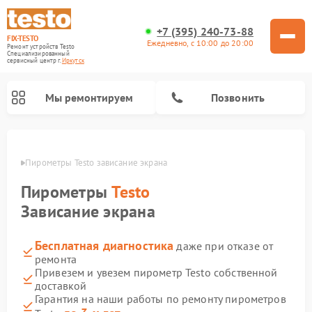
+7 (395) 240-73-88
FIX-TESTO
Ежедневно, с 10:00 до 20:00
Ремонт устройств Testo
Специализированный
cервисный центр г.
Иркутск
Мы ремонтируем
Позвонить
утске
Пирометры Testo зависание экрана
Пирометры
Testo
Зависание экрана
Бесплатная диагностика
даже при отказе от
ремонта
Привезем и увезем пирометр Testo собственной
доставкой
Гарантия на наши работы по ремонту пирометров