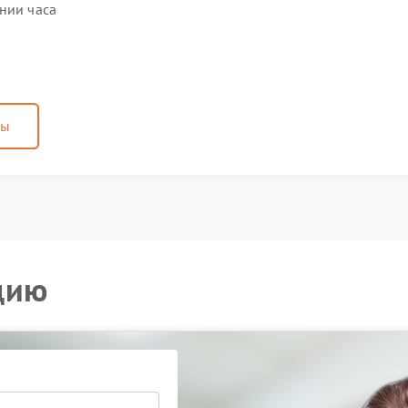
нии часа
ны
цию