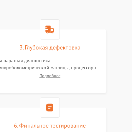
3. Глубокая дефектовка
Аппаратная диагностика
микроболометрической матрицы, процессора
обработки изображений и цепей питания.
Подробнее
Проверка целостности шлейфов, модуля памяти
и интерфейсов связи. Выявление сгоревших
SMD-компонентов на плате.
6. Финальное тестирование