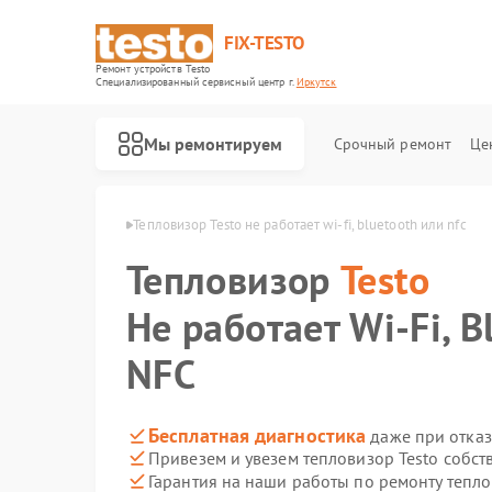
FIX-TESTO
Ремонт устройств Testo
Специализированный cервисный центр г.
Иркутск
Мы ремонтируем
Срочный ремонт
Це
ов Testo в Иркутске
Тепловизор Testo не работает wi‑fi, bluetooth или nfc
Тепловизор
Testo
Не работает Wi‑Fi, B
NFC
Бесплатная диагностика
даже при отказ
Привезем и увезем тепловизор Testo собст
Гарантия на наши работы по ремонту тепл