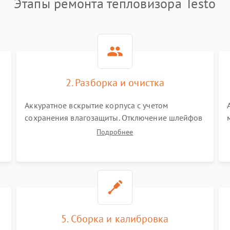
Этапы ремонта тепловизора Testo
2. Разборка и очистка
Аккуратное вскрытие корпуса с учетом
сохранения влагозащиты. Отключение шлейфов
питания и дисплея. Очистка внутренних плат от
Подробнее
окислов и пыли. Бережная обработка
германиевого объектива специализированными
растворами.
5. Сборка и калибровка