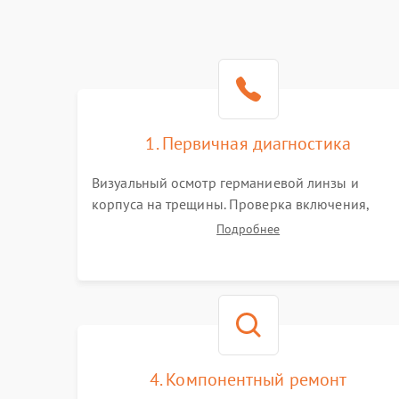
1. Первичная диагностика
Визуальный осмотр германиевой линзы и
корпуса на трещины. Проверка включения,
реакции кнопок и разъемов зарядки. Оценка
Подробнее
вывода тепловой сигнатуры на экран, проверка
базовых функций и считывание системных
ошибок.
4. Компонентный ремонт