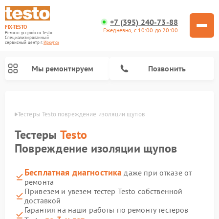
+7 (395) 240-73-88
FIX-TESTO
Ежедневно, с 10:00 до 20:00
Ремонт устройств Testo
Специализированный
cервисный центр г.
Иркутск
Мы ремонтируем
Позвонить
утске
Тестеры Testo повреждение изоляции щупов
Тестеры
Testo
Повреждение изоляции щупов
Бесплатная диагностика
даже при отказе от
ремонта
Привезем и увезем тестер Testo собственной
доставкой
Гарантия на наши работы по ремонту тестеров