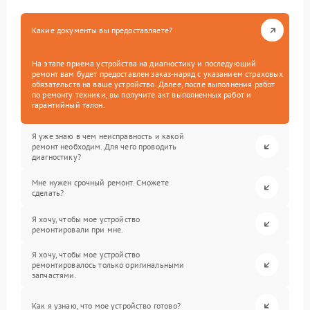
Какие документы вы предоставляете?
На этапе приема устройства на диагностику и последующий
ремонт вам будет предоставлен заказ-наряд с указанием страховых
обязательств на ваше устройство. Далее, после выполнения работ
по ремонту техники, вы получите акт выполненных работ и
гарантийный талон.
Я уже знаю в чем неисправность и какой
ремонт необходим. Для чего проводить
диагностику?
Мне нужен срочный ремонт. Сможете
сделать?
Я хочу, чтобы мое устройство
ремонтировали при мне.
Я хочу, чтобы мое устройство
ремонтировалось только оригинальными
запчастями.
Как я узнаю, что мое устройство готово?