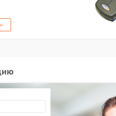
ны
цию