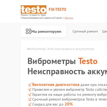
FIX-TESTO
Ремонт устройств Testo
Специализированный cервисный центр г.
Иркутск
Мы ремонтируем
Срочный ремонт
Це
ов Testo в Иркутске
Виброметры Testo неисправность аккумулятора
Виброметры
Testo
Неисправность акку
Бесплатная диагностика
даже при отказ
Привезем и увезем виброметр Testo собст
Гарантия на наши работы по ремонту вибр
Срочный ремонт виброметров Testo в тече
20%
Скидка для вас до