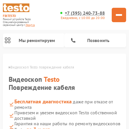
+7 (395) 240-73-88
FIX-TESTO
Ежедневно, с 10:00 до 20:00
Ремонт устройств Testo
Специализированный
cервисный центр г.
Иркутск
Мы ремонтируем
Позвонить
утске
Видеоскоп Testo повреждение кабеля
Видеоскоп
Testo
Повреждение кабеля
Бесплатная диагностика
даже при отказе от
ремонта
Привезем и увезем видеоскоп Testo собственной
доставкой
Гарантия на наши работы по ремонту видеоскопов