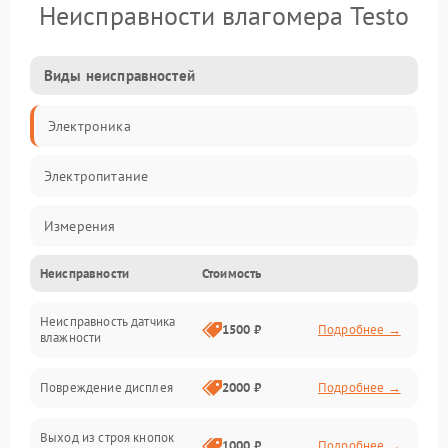
Неисправности влагомера Testo
Виды неисправностей
Электроника
Электропитание
Измерения
Неисправности
Стоимость
Механические повреждения
Неисправность датчика
Интерфейсы
1500 ₽
Подробнее →
влажности
Корпус/Герметичность
Повреждение дисплея
2000 ₽
Подробнее →
Безопасность
Выход из строя кнопок
1000 ₽
Подробнее →