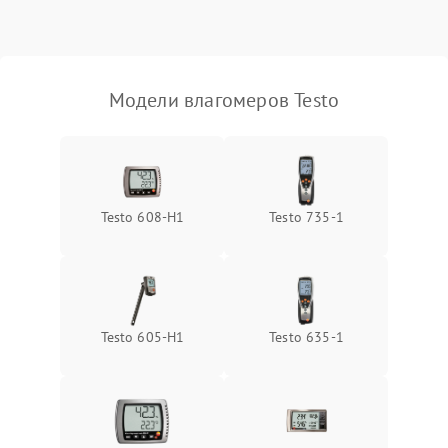
Поломка температурного
1500 ₽
Подробнее →
датчика
Неисправность
Модели влагомеров Testo
индикатора уровня
1000 ₽
Подробнее →
влажности
Testo 608-H1
Testo 735-1
Testo 605-H1
Testo 635-1