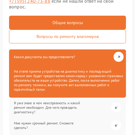
+7 (395) 240-73-88
если не нашли ответ на свой
вопрос.
Общие вопросы
Вопросы по ремонту влагомеров
Какие документы вы предоставляете?
На этапе приема устройства на диагностику и последующий
ремонт вам будет предоставлен заказ-наряд с указанием страховых
обязательств на ваше устройство. Далее, после выполнения работ
по ремонту техники, вы получите акт выполненных работ и
гарантийный талон.
Я уже знаю в чем неисправность и какой
ремонт необходим. Для чего проводить
диагностику?
Мне нужен срочный ремонт. Сможете
сделать?